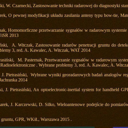
ński, W. Czarnecki, Zastosowanie techniki radarowej do diagnostyki sta
arek, O pewnej modyfikacji układu zasilania anteny typu bow-tie, Mat
ernak, Homomorficzne przetwarzanie sygnałów w radarowym systemie p
 UiSR 2013
ński, A. Witczak, Zastosowanie radarów penetracji gruntu do detekc
blemy 3, red. A. Kawalec, A. Witczak, WAT 2014
trasiński, M. Pasternak, Przetwarzanie sygnałów w radarowym system
Radioelektroniczne . Wybrane problemy 3, red. A. Kawalec, A. Witc
 J. Pietrasiński, Wybrane wyniki georadarowych badań analogów rego
 Jachranka 2014
, J. Pietrasiński, An optoelectronic-inertial system for handheld G
arek, J. Karczewski, D. Silko, Wieloantenowe podejście do pomiarów
ja gruntu, GPR, WKiŁ, Warszawa 2015 .